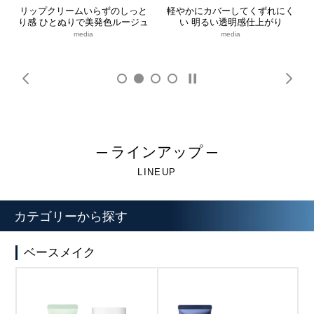
湿
リップクリームいらずのしっと
軽やかにカバーしてくずれにく
り感
ひとぬりで美発色ルージュ
い
明るい透明感仕上がり
media
media
─ ラインアップ ─
LINEUP
カテゴリーから探す
ベースメイク