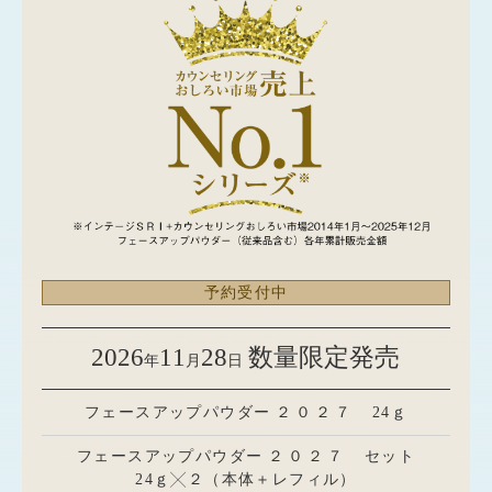
予約受付中
2026
11
28
数量限定発売
年
月
日
フェースアップパウダー
２０２７
24ｇ
フェースアップパウダー
２０２７
セット
24ｇ╳２（本体＋レフィル）