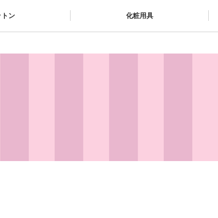
ットン
化粧用具