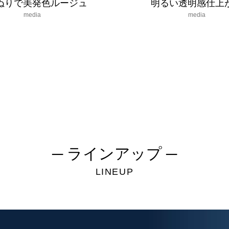
ぬりで美発色ルージュ
明るい透明感仕上
media
media
─ ラインアップ ─
LINEUP