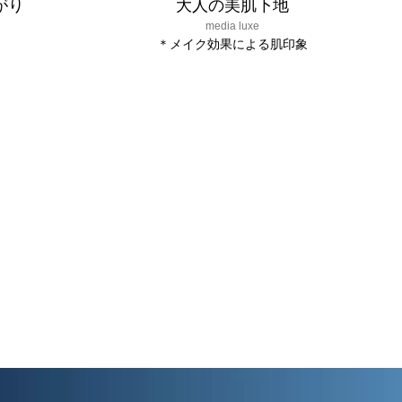
がり
大人の美肌下地
media luxe
＊メイク効果による肌印象