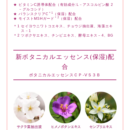
★
ビタミンC誘導体配合（有効成分:L－アスコルビン酸 2
－グルコシド）
＊1
★
バランスクリアC
（保湿）配合
＊2
★
モイストMSHガード
（保湿）配合
＊1
セイヨウニワトコエキス、チョウジ抽出液、海藻エキ
ス－1
＊2
ツボクサエキス、チンピエキス、酵母エキス－4、BG
新ボタニカルエッセンス(保湿)配
合
ボタニカルエッセンスＣＰ-VＳ３Ｂ