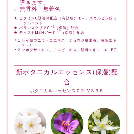
導きます。
無香料・無着色
★
ビタミンC誘導体配合（有効成分:L－アスコルビン酸 2
－グルコシド）
＊1
★
バランスクリアC
（保湿）配合
＊2
★
モイストMSHガード
（保湿）配合
＊1
セイヨウニワトコエキス、チョウジ抽出液、海藻エキ
ス－1
＊2
ツボクサエキス、チンピエキス、酵母エキス－4、BG
新ボタニカルエッセンス(保湿)配
合
ボタニカルエッセンスＣＰ-VＳ３Ｂ