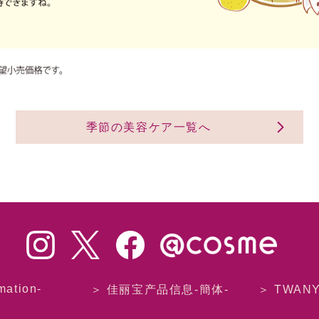
季節の美容ケア一覧へ
mation-
＞ 佳丽宝产品信息-簡体-
＞ TWAN