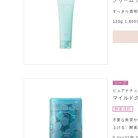
クリーム
すっきり透明
120g 1,8
ソープ
ピュアナチュ
マイルド
酵素洗顔
不要な角質や
上げる、酵素
0.4g×32個