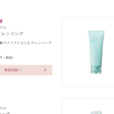
グ
ラル
クレンジング
触でメイクとなじむクレンジング
00円（税抜）
商品詳細へ
ラル