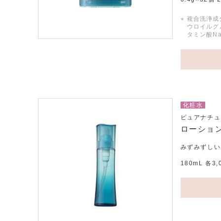
⭐︎
複合洗浄成
ウロイルグ
タミン酸N
化粧水
ピュアナチュ
ローショ
みずみずしい
180mL 各3