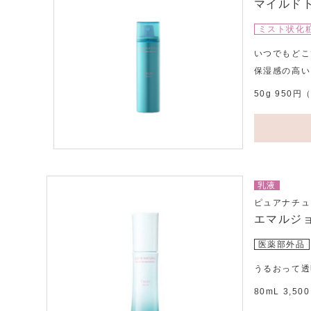
マイルド
ミスト状化
いつでもどこ
保湿感の高い
50g 950
乳液
ピュアナチュ
エマルジ
医薬部外品
うるおって透
80mL 3,5