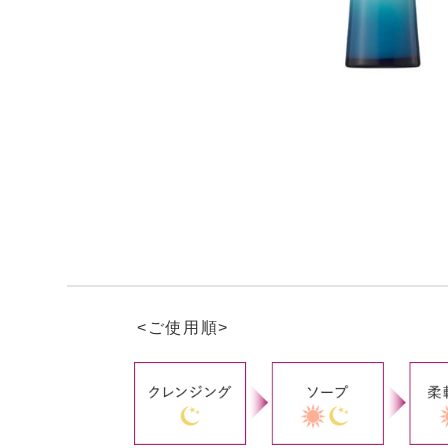
<ご使用順>