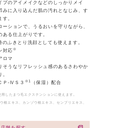
イプのアイメイクなどのしっかりメイ
凹みに入り込んだ肌の汚れとなじみ、す
ます。
ローションで、うるおいを守りながら、
のある仕上がりです。
時のふきとり洗顔としても使えます。
※
ン対応
アロマ
りそうなリフレッシュ感のあるさわやか
り。
※1
ＣＰ-ⅣＳ３
（保湿）配合
使用したまつ毛エクステンションに使えます。
オウ根エキス、カンゾウ根エキス、センブリエキス、
扱店舗を探す