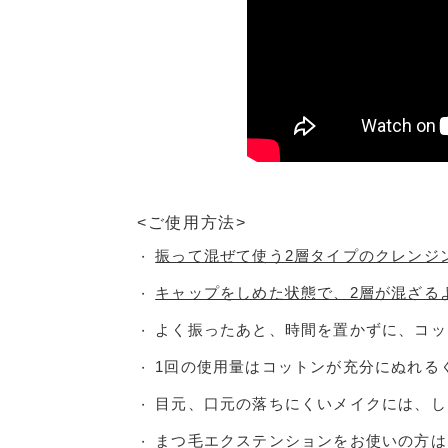
<ご使用方法>
振って混ぜて使う2層タイプのクレンジ
・
キャップをしめた状態で、2層が混ざる
・
よく振ったあと、時間を置かずに、コッ
・
1回の使用量はコットンが充分にぬれる
・
目元、口元の落ちにくいメイクには、し
・
まつ毛エクステンションをお使いの方は
・