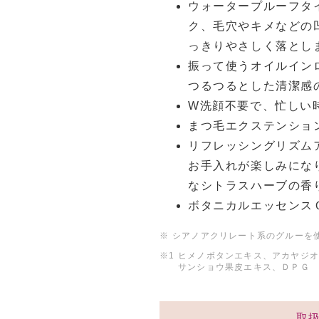
ウォータープルーフタ
ク、毛穴やキメなどの
っきりやさしく落とし
振って使うオイルイン
つるつるとした清潔感
W洗顔不要で、忙しい
まつ毛エクステンショ
リフレッシングリズム
お手入れが楽しみにな
なシトラスハーブの香
ボタニカルエッセンス
※
シアノアクリレート系のグルーを
※1
ヒメノボタンエキス、アカヤジ
サンショウ果皮エキス、ＤＰＧ
取