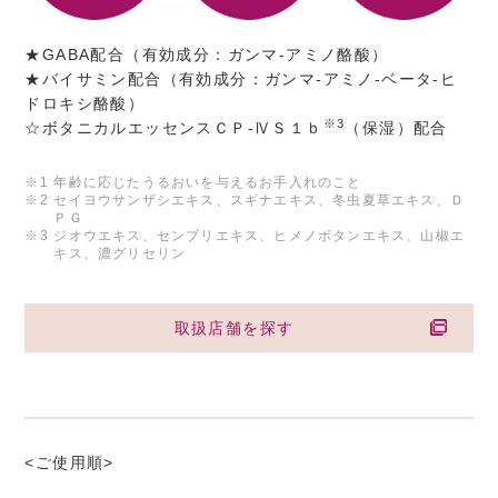
★GABA配合（有効成分：ガンマ-アミノ酪酸）
★バイサミン配合（有効成分：ガンマ-アミノ-ベータ-ヒ
ドロキシ酪酸）
※3
☆ボタニカルエッセンスＣＰ-ⅣＳ１ｂ
（保湿）配合
※1
年齢に応じたうるおいを与えるお手入れのこと
※2
セイヨウサンザシエキス、スギナエキス、冬虫夏草エキス、Ｄ
ＰＧ
※3
ジオウエキス、センブリエキス、ヒメノボタンエキス、山椒エ
キス、濃グリセリン
取扱店舗を探す
<ご使用順>